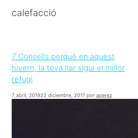
calefacció
7 Consells perquè en aquest
hivern, la teva llar sigui el millor
refugi
7 abril, 2019
22 diciembre, 2017
por
aperez