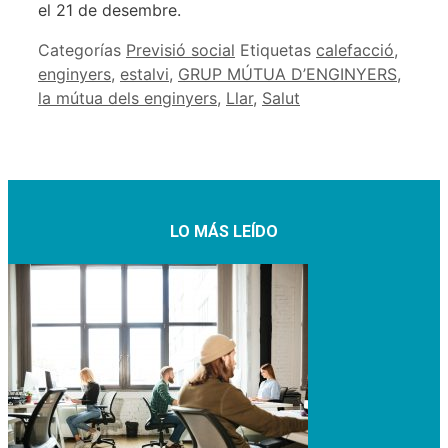
el 21 de desembre.
Categorías
Previsió social
Etiquetas
calefacció
,
enginyers
,
estalvi
,
GRUP MÚTUA D’ENGINYERS
,
la mútua dels enginyers
,
Llar
,
Salut
LO MÁS LEÍDO