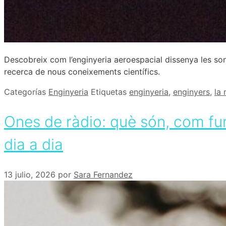
Descobreix com l’enginyeria aeroespacial dissenya les sond
recerca de nous coneixements científics.
Categorías
Enginyeria
Etiquetas
enginyeria
,
enginyers
,
la
Ones de ràdio: què són, com fun
dia a dia
13 julio, 2026
por
Sara Fernandez