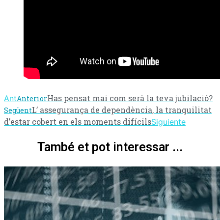
Has pensat mai com serà la teva jubilació?
Ant
Anterior
L’ assegurança de dependència, la tranquilitat
Següent
d’estar cobert en els moments difícils
Siguiente
També et pot interessar ...