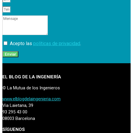
Acepto las
políticas de privacidad
.
Enviar
EL BLOG DE LA INGENIERÍA
©
La Mutua de los Ingenieros
www.elblogdelaingenieria.com
Via Laietana, 39
93 295 43 00
08003 Barcelona
SÍGUENOS