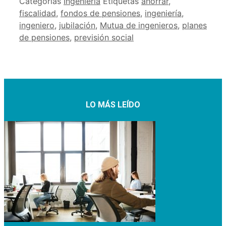
Categorías
Ingeniería
Etiquetas
ahorrar
,
fiscalidad
,
fondos de pensiones
,
ingeniería
,
ingeniero
,
jubilación
,
Mutua de ingenieros
,
planes
de pensiones
,
previsión social
LO MÁS LEÍDO