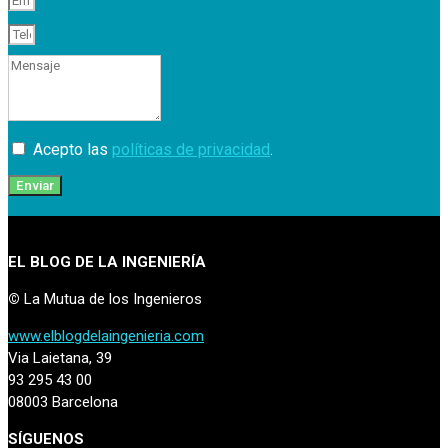
Acepto las
políticas de privacidad
.
Enviar
EL BLOG DE LA INGENIERÍA
©
La Mutua de los Ingenieros
www.elblogdelaingenieria.com
Via Laietana, 39
93 295 43 00
08003 Barcelona
SÍGUENOS