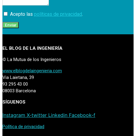
Acepto las
políticas de privacidad
.
Enviar
EL BLOG DE LA INGENIERÍA
©
La Mutua de los Ingenieros
www.elblogdelaingenieria.com
Via Laietana, 39
93 295 43 00
08003 Barcelona
SÍGUENOS
Instagram
X-twitter
Linkedin
Facebook-f
Política de privacidad