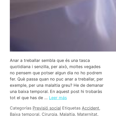
Anar a treballar sembla que és una tasca
quotidiana i senzilla, per això, moltes vegades
no pensem que potser algun dia no ho podrem
fer. Què passa quan no puc anar a treballar, per
exemple, per una malaltia greu? He de demanar
una baixa temporal. En aquest post hi trobaràs
tot el que has de …
Leer más
Categorías
Previsió social
Etiquetas
Accident
,
Baixa temporal
,
Cirurgia
,
Malaltia
,
Maternitat
,