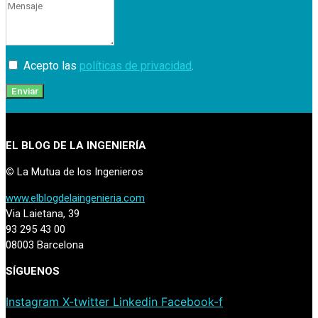
Acepto las
políticas de privacidad
.
Enviar
EL BLOG DE LA INGENIERÍA
©
La Mutua de los Ingenieros
www.elblogdelaingenieria.com
Via Laietana, 39
93 295 43 00
08003 Barcelona
SÍGUENOS
Instagram
X-twitter
Linkedin
Facebook-f