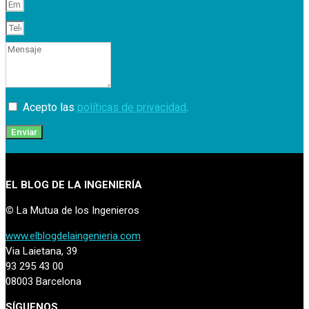
Acepto las
políticas de privacidad
.
Enviar
EL BLOG DE LA INGENIERÍA
©
La Mutua de los Ingenieros
www.elblogdelaingenieria.com
Via Laietana, 39
93 295 43 00
08003 Barcelona
SÍGUENOS