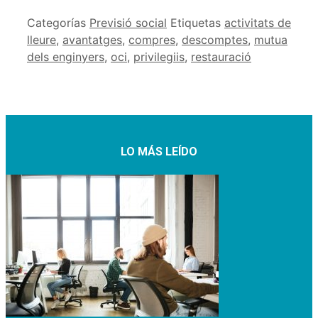
Categorías
Previsió social
Etiquetas
activitats de
lleure
,
avantatges
,
compres
,
descomptes
,
mutua
dels enginyers
,
oci
,
privilegiis
,
restauració
LO MÁS LEÍDO