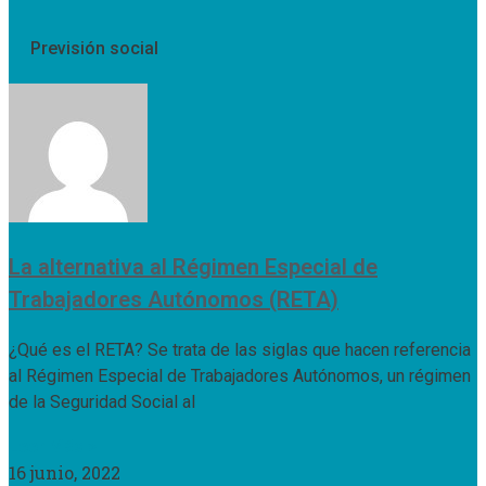
Previsión social
La alternativa al Régimen Especial de
Trabajadores Autónomos (RETA)
¿Qué es el RETA? Se trata de las siglas que hacen referencia
al Régimen Especial de Trabajadores Autónomos, un régimen
de la Seguridad Social al
Leer Más »
16 junio, 2022