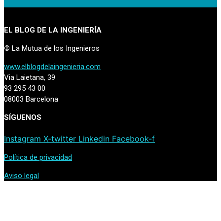
EL BLOG DE LA INGENIERÍA
©
La Mutua de los Ingenieros
www.elblogdelaingenieria.com
Via Laietana, 39
93 295 43 00
08003 Barcelona
SÍGUENOS
Instagram
X-twitter
Linkedin
Facebook-f
Política de privacidad
Aviso legal