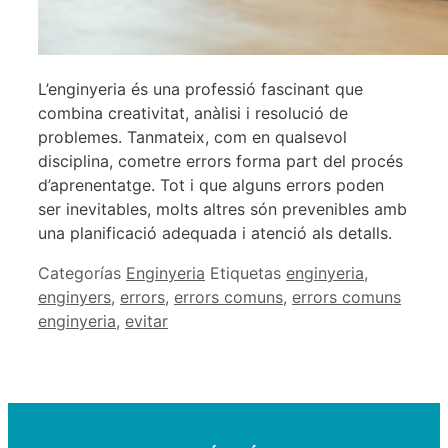
L’enginyeria és una professió fascinant que
combina creativitat, anàlisi i resolució de
problemes. Tanmateix, com en qualsevol
disciplina, cometre errors forma part del procés
d’aprenentatge. Tot i que alguns errors poden
ser inevitables, molts altres són prevenibles amb
una planificació adequada i atenció als detalls.
Categorías
Enginyeria
Etiquetas
enginyeria
,
enginyers
,
errors
,
errors comuns
,
errors comuns
enginyeria
,
evitar