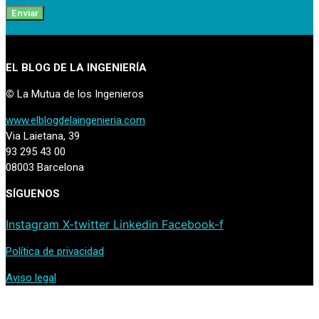
Enviar
EL BLOG DE LA INGENIERÍA
©
La Mutua de los Ingenieros
www.elblogdelaingenieria.com
Via Laietana, 39
93 295 43 00
08003 Barcelona
SÍGUENOS
Instagram
X-twitter
Linkedin
Facebook-f
Política de privacidad
Aviso legal