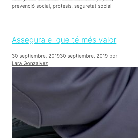
prevenció social
,
pròtesis
,
seguretat social
Assegura el que té més valor
30 septiembre, 2019
30 septiembre, 2019
por
Lara Gonzalvez