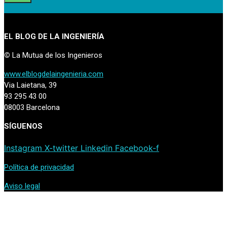
EL BLOG DE LA INGENIERÍA
©
La Mutua de los Ingenieros
www.elblogdelaingenieria.com
Via Laietana, 39
93 295 43 00
08003 Barcelona
SÍGUENOS
Instagram
X-twitter
Linkedin
Facebook-f
Política de privacidad
Aviso legal