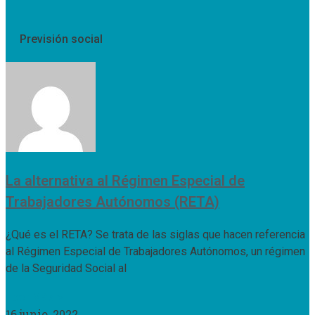
Previsión social
La alternativa al Régimen Especial de
Trabajadores Autónomos (RETA)
¿Qué es el RETA? Se trata de las siglas que hacen referencia
al Régimen Especial de Trabajadores Autónomos, un régimen
de la Seguridad Social al
Leer Más »
16 junio, 2022