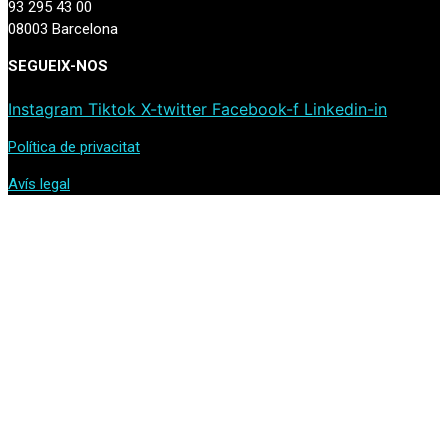
93 295 43 00
08003 Barcelona
SEGUEIX-NOS
Instagram
Tiktok
X-twitter
Facebook-f
Linkedin-in
Política de privacitat
Avís legal