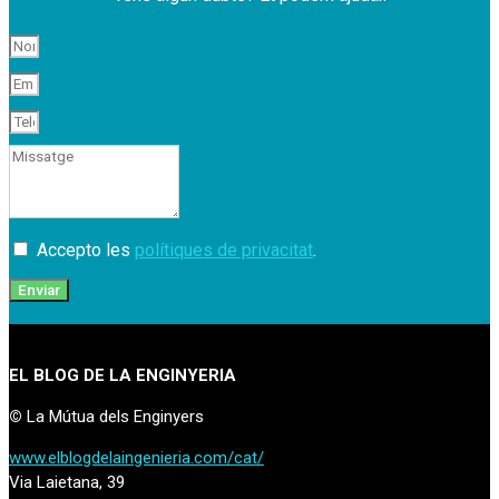
Accepto les
polítiques de privacitat
.
Enviar
EL BLOG DE LA ENGINYERIA
©
La Mútua dels Enginyers
www.elblogdelaingenieria.com/cat/
Via Laietana, 39