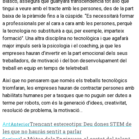
Blasco, assegura que guanyarà transcendència tot allò que
tingui a veure amb el tracte amb les persones, des de la part
baixa de la piràmide fins a la cúspide. “Es necessitarà formar
a professionals per al cara a cara amb les persones, perquè
la tecnologia no substituirà a qui, per exemple, imparteix
formació”. Una altra disciplina no tecnològica i que agafarà
major impuls serà la psicologia i el coaching, ja que les
empreses hauran d’invertir en la part emocional dels seus
treballadors, de motivació i del bon desenvolupament del
treball en equip en temps de teletreball.
Així que no pensarem que només els treballs tecnològics
triomfaran, les empreses hauran de contractar persones amb
habilitats humanes per a tasques que no puguin ser dutes a
terme per robots, com és la generació d’idees, creativitat,
resolució de problema, la motivació…
Trencant estereotips: Deu dones STEM de
Ant
Anterior
les que no hauràs sentit a parlar
La Mútua dels Enginyers, al costat del talent