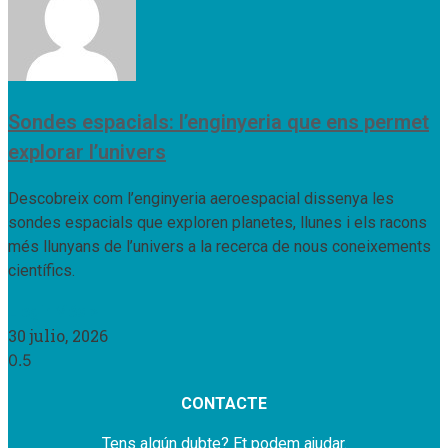
Sondes espacials: l’enginyeria que ens permet
explorar l’univers
Descobreix com l’enginyeria aeroespacial dissenya les
sondes espacials que exploren planetes, llunes i els racons
més llunyans de l’univers a la recerca de nous coneixements
científics.
Llegir Més »
30 julio, 2026
CONTACTE
Tens algún dubte? Et podem ajudar.