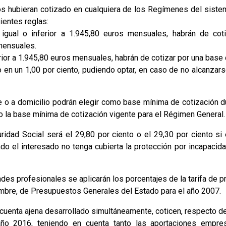
os hubieran cotizado en cualquiera de los Regímenes del siste
ientes reglas:
o igual o inferior a 1.945,80 euros mensuales, habrán de cot
mensuales.
erior a 1.945,80 euros mensuales, habrán de cotizar por una bas
en un 1,00 por ciento, pudiendo optar, en caso de no alcanzars
 o a domicilio podrán elegir como base mínima de cotización d
o la base mínima de cotización vigente para el Régimen General.
idad Social será el 29,80 por ciento o el 29,30 por ciento si 
do el interesado no tenga cubierta la protección por incapacida
es profesionales se aplicarán los porcentajes de la tarifa de pr
embre, de Presupuestos Generales del Estado para el año 2007.
 cuenta ajena desarrollado simultáneamente, coticen, respecto d
año 2016, teniendo en cuenta tanto las aportaciones empre