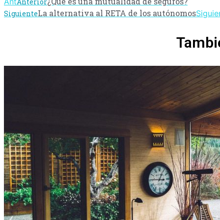
¿Qué es una mutualidad de seguros?
Ant
Anterior
La alternativa al RETA de los autónomos
Siguie
Siguiente
Tambié