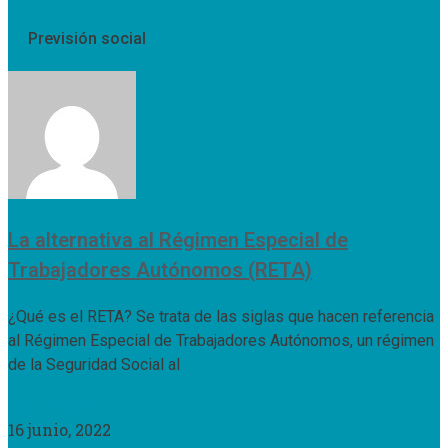
Previsión social
La alternativa al Régimen Especial de
Trabajadores Autónomos (RETA)
¿Qué es el RETA? Se trata de las siglas que hacen referencia
al Régimen Especial de Trabajadores Autónomos, un régimen
de la Seguridad Social al
Leer Más »
16 junio, 2022