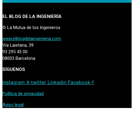
EL BLOG DE LA INGENIERÍA
©
La Mutua de los Ingenieros
www.elblogdelaingenieria.com
Via Laietana, 39
93 295 43 00
08003 Barcelona
SÍGUENOS
Instagram
X-twitter
Linkedin
Facebook-f
Política de privacidad
Aviso legal