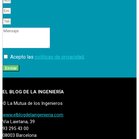
Acepto las
políticas de privacidad
.
Enviar
EL BLOG DE LA INGENIERÍA
©
La Mutua de los Ingenieros
www.elblogdelaingenieria.com
Via Laietana, 39
93 295 43 00
08003 Barcelona