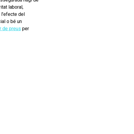
tat laboral,
 l’efecte del
ial o bé un
r de preus
per