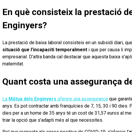
En què consisteix la prestació d
Enginyers?
La prestació de baixa laboral consisteix en un subsidi diari, q
situació que l’incapaciti temporalment
i que per causa li impe
empresarial. D’altra banda cal destacar que aquesta baixa s’apl
maternitat.
Quant costa una assegurança de
La
Mútua dels Enginyers
ofereix una assegurança
que garante
anys. Es pot contractar amb franquícies de 7, 15, 30 i 90 dies.
dies per a un home de 35 anys té un cost de 31,57 euros al m
triar la opció que s’adapti més al que necessites.
Pel que respecta als casos positius de COVID-19, s’ofereix l’
a