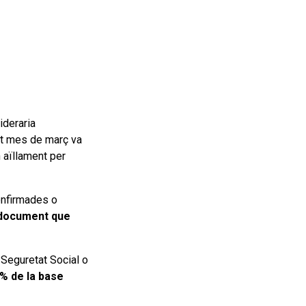
ideraria
at mes de març va
 aïllament per
onfirmades o
 document que
a Seguretat Social o
% de la base