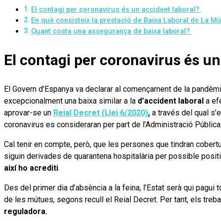
El contagi per coronavirus és un accident laboral?
En què consisteix la prestació de Baixa Laboral de La 
Quant costa una assegurança de baixa laboral?
El contagi per coronavirus és un
El Govern d’Espanya va declarar al començament de la pandèmia
excepcionalment una baixa similar a la
d’accident laboral
a ef
aprovar-se un
Reial Decret (Llei 6/2020)
,
a través del qual s’
coronavirus es consideraran per part de l’Administració Públic
Cal tenir en compte, però, que les persones que tindran cobert
siguin derivades de quarantena hospitalària per possible posi
així ho acrediti
.
Des del primer dia d’absència a la feina, l’Estat serà qui pagui
de les mútues, segons recull el Reial Decret. Per tant, els treb
reguladora.