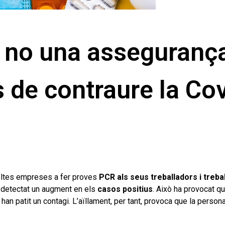
è no una asseguranç
s de contraure la Co
moltes empreses a fer proves
PCR als seus treballadors i treba
ha detectat un augment en els
casos positius
. Això ha provocat q
han patit un contagi. L’aïllament, per tant, provoca que la person