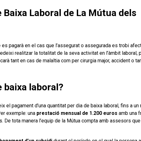
e Baixa Laboral de La Mútua dels
ue es pagarà en el cas que l’assegurat o assegurada es trobi afec
deixi realitzar la totalitat de la seva activitat en l’àmbit laboral,
icarà tant en cas de malaltia com per cirurgia major, accident o 
 baixa laboral?
ix el pagament d’una quantitat per dia de baixa laboral, fins a u
 Per exemple: una
prestació mensual de 1.200 euros
amb una fr
es. De tota manera l’equip de la Mútua compta amb assesors que
bonament d’un subsidi
durant el període en el qual la persona