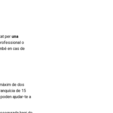
tat per
una
 professional o
també en cas de
n màxim de dos
anquícia de 15
 poden ajudar-te a
 assegurada hagi de