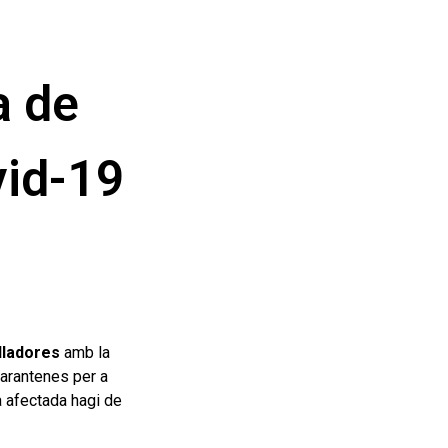
a de
vid-19
lladores
amb la
uarantenes per a
a afectada hagi de