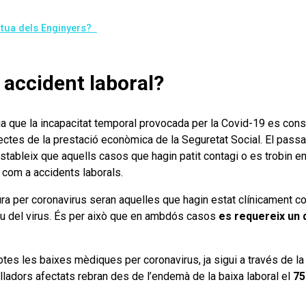
Mútua dels Enginyers?
 accident laboral?
 que la incapacitat temporal provocada per la Covid-19 es cons
ectes de la prestació econòmica de la Seguretat Social. El pass
estableix que aquells casos que hagin patit contagi o es trobin en
a com a accidents laborals.
ura per coronavirus seran aquelles que hagin estat clínicament c
tiu del virus. És per això que en ambdós casos
es requereix un
 totes les baixes mèdiques per coronavirus, ja sigui a través de l
alladors afectats rebran des de l’endemà de la baixa laboral el
75