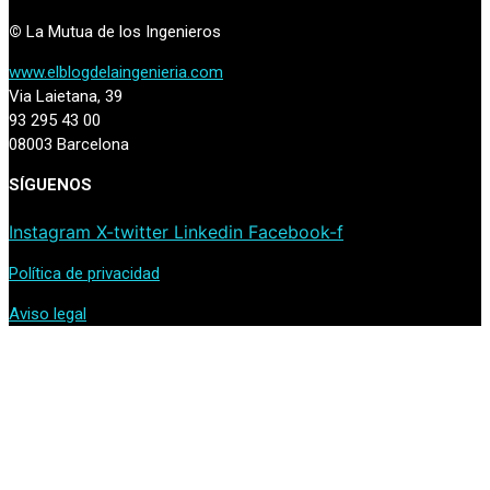
©
La Mutua de los Ingenieros
www.elblogdelaingenieria.com
Via Laietana, 39
93 295 43 00
08003 Barcelona
SÍGUENOS
Instagram
X-twitter
Linkedin
Facebook-f
Política de privacidad
Aviso legal