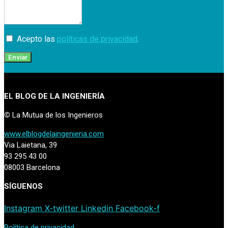
Acepto las
políticas de privacidad
.
Enviar
EL BLOG DE LA INGENIERÍA
©
La Mutua de los Ingenieros
www.elblogdelaingenieria.com
Via Laietana, 39
93 295 43 00
08003 Barcelona
SÍGUENOS
Instagram
X-twitter
Linkedin
Facebook-f
Política de privacidad