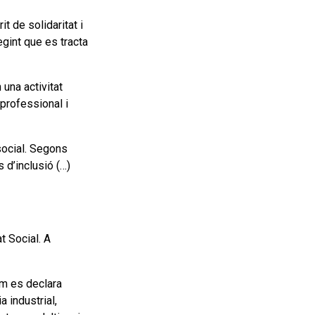
t de solidaritat i
egint que es tracta
 una activitat
 professional i
social. Segons
 d’inclusió (…)
t Social. A
.
com es declara
a industrial,