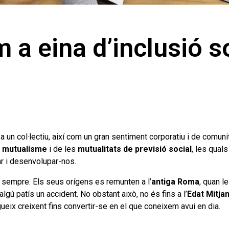
 a eina d’inclusió s
 un col·lectiu, així com un gran sentiment corporatiu i de comunita
l
mutualisme
i de les
mutualitats de previsió social
, les quals
çar i desenvolupar-nos.
e sempre. Els seus orígens es remunten a l’
antiga Roma
, quan l
ú patís un accident. No obstant això, no és fins a l’
Edat Mitja
ueix creixent fins convertir-se en el que coneixem avui en dia.