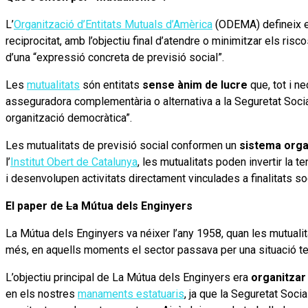
L’
Organització d’Entitats Mutuals d’Amèrica
(ODEMA) defineix 
reciprocitat, amb l’objectiu final d’atendre o minimitzar els ri
d’una “expressió concreta de previsió social”.
Les
mutualitats
són entitats
sense ànim de lucre
que, tot i n
asseguradora complementària o alternativa a la Seguretat Social
organització democràtica”.
Les mutualitats de previsió social conformen un
sistema orga
l’
Institut Obert de Catalunya
, les mutualitats poden invertir la 
i desenvolupen activitats directament vinculades a finalitats s
El paper de
L
a Mútua dels Enginyers
La Mútua dels Enginyers va néixer l’any 1958, quan les mutuali
més, en aquells moments el sector passava per una situació tens
L’objectiu principal de La Mútua dels Enginyers era
organitzar 
en els nostres
manaments estatuaris
, ja que la Seguretat Soci