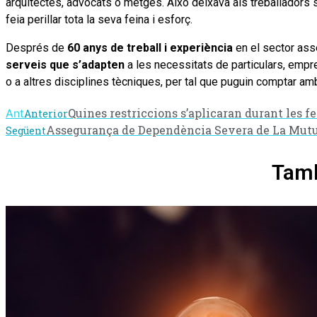
arquitectes, advocats o metges. Això deixava als treballadors 
feia perillar tota la seva feina i esforç.
Després de
60 anys de treball i experiència
en el sector asse
serveis que s’adapten
a les necessitats de particulars, empres
o a altres disciplines tècniques, per tal que puguin comptar am
Quines restriccions s’aplicaran durant les f
Ant
Anterior
Assegurança de Dependència Severa de La Mutu
Següent
Tamb