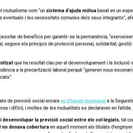
el mutualisme com “un
sistema d’ajuda mútua
basat en un esperi
scos eventuals i les necessitats comunes dels seus integrants”, af
ecessitar de beneficis per garantir-se la permanència, “exerceixen
, segons els principis de protecció personal, solidaritat, gestió
nitzat
que ha resultat clau per al desenvolupament i la inclusió 
tendència a la precarització laboral perquè “generen nous escenaris
ocials”.
tats de previsió social encara
no s’havien incorporat
a la Segureta
a i difícil, i moltes de les mutualitats es declaraven en fallida
i desenvolupar la previsió social entre els col·legiats
, tal 
al
no donava cobertura
en aquell moment als titulats d’enginyeri