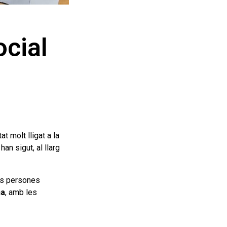
ocial
t molt lligat a la
 han sigut, al llarg
es persones
na
, amb les