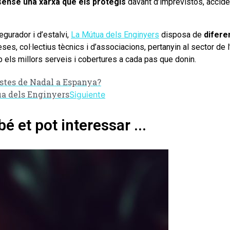
s
ense una xarxa que els protegís
davant d’imprevistos, acciden
gurador i d’estalvi,
La Mútua dels Enginyers
disposa de
difere
es, col·lectius tècnics i d’associacions, pertanyin al sector de l
b els millors serveis i cobertures a cada pas que donin.
estes de Nadal a Espanya?
a dels Enginyers
Siguiente
é et pot interessar ...