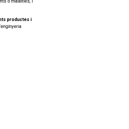
ts o malalties, i
nts productes i
’enginyeria