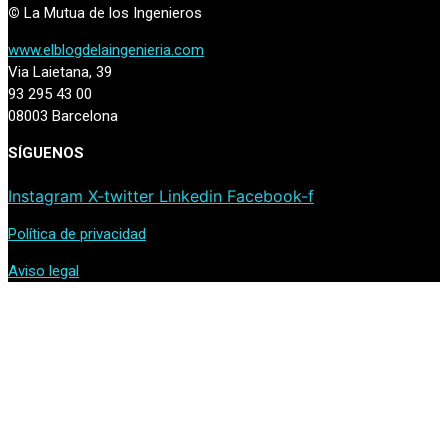
©
La Mutua de los Ingenieros
www.elblogdelaingenieria.com
Via Laietana, 39
93 295 43 00
08003 Barcelona
SÍGUENOS
Instagram
X-twitter
Linkedin
Facebook-f
Política de privacidad
Aviso legal