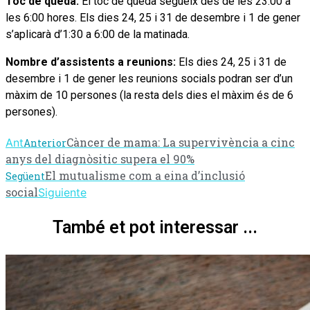
Toc de queda:
El toc de queda segueix des de les 23:00 a
les 6:00 hores. Els dies 24, 25 i 31 de desembre i 1 de gener
s’aplicarà d’1:30 a 6:00 de la matinada.
Nombre d’assistents a reunions:
Els dies 24, 25 i 31 de
desembre i 1 de gener les reunions socials podran ser d’un
màxim de 10 persones (la resta dels dies el màxim és de 6
persones).
Càncer de mama: La supervivència a cinc
Ant
Anterior
anys del diagnòsitic supera el 90%
El mutualisme com a eina d’inclusió
Següent
social
Siguiente
També et pot interessar ...