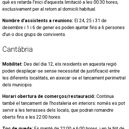
què es retarda l’inici d’aquesta limitació a les 00:30 hores,
exclusivament per al retorn al domicili habitual.
Nombre d’assistents a reunions:
El 24, 25 i 31 de
desembre i 1 i 6 de gener es poden ajuntar fins a 6 persones
d’un o dos grups de convivents.
Cantàbria
Mobilitat:
Des del dia 12, els residents en aquesta regió
poden desplaçar-se sense necessitat de justificació entre
les diferents localitats, en aixecar-se el tancament perimetral
dels municipis.
Horari obertura de comerços/restauració:
Continua
també el tancament de l’hostaleria en interiors: només es pot
servir a les terrasses dels locals, que podran romandre
oberts fins a les 22:00 hores.
Toc de queda:
Es manté de 22:00 a 6:00 hores, i en la Nit de