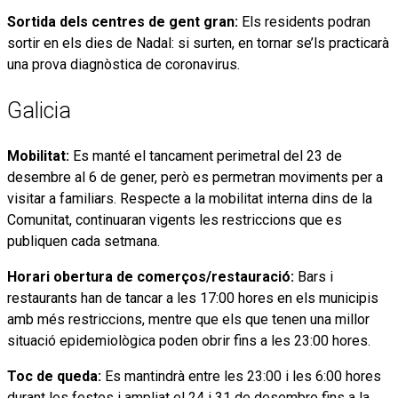
Sortida dels centres de gent gran:
Els residents podran
sortir en els dies de Nadal: si surten, en tornar se’ls practicarà
una prova diagnòstica de coronavirus.
Galicia
Mobilitat:
Es manté el tancament perimetral del 23 de
desembre al 6 de gener, però es permetran moviments per a
visitar a familiars. Respecte a la mobilitat interna dins de la
Comunitat, continuaran vigents les restriccions que es
publiquen cada setmana.
Horari obertura de comerços/restauració:
Bars i
restaurants han de tancar a les 17:00 hores en els municipis
amb més restriccions, mentre que els que tenen una millor
situació epidemiològica poden obrir fins a les 23:00 hores.
Toc de queda:
Es mantindrà entre les 23:00 i les 6:00 hores
durant les festes i ampliat el 24 i 31 de desembre fins a la