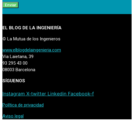
Enviar
EL BLOG DE LA INGENIERÍA
©
La Mutua de los Ingenieros
www.elblogdelaingenieria.com
Via Laietana, 39
93 295 43 00
08003 Barcelona
SÍGUENOS
Instagram
X-twitter
Linkedin
Facebook-f
Política de privacidad
Aviso legal