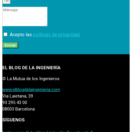
Acepto las
políticas de privacidad
.
Enviar
EL BLOG DE LA INGENIERÍA
©
La Mutua de los Ingenieros
www.elblogdelaingenieria.com
Via Laietana, 39
93 295 43 00
08003 Barcelona
SÍGUENOS