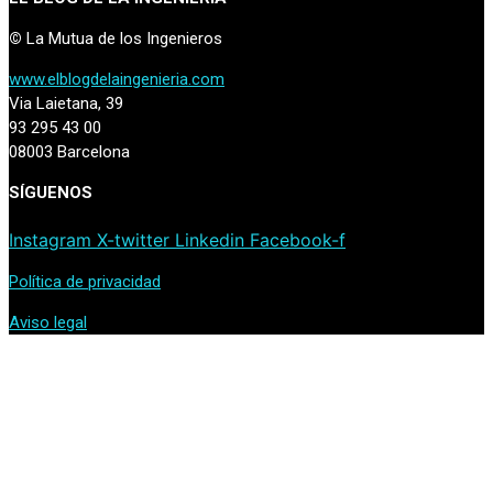
©
La Mutua de los Ingenieros
www.elblogdelaingenieria.com
Via Laietana, 39
93 295 43 00
08003 Barcelona
SÍGUENOS
Instagram
X-twitter
Linkedin
Facebook-f
Política de privacidad
Aviso legal