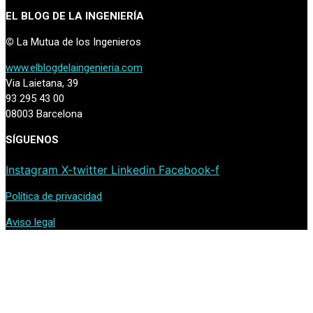
EL BLOG DE LA INGENIERÍA
©
La Mutua de los Ingenieros
www.elblogdelaingenieria.com
Via Laietana, 39
93 295 43 00
08003 Barcelona
SÍGUENOS
Instagram
X-twitter
Linkedin
Facebook-f
Política de privacidad
Aviso legal