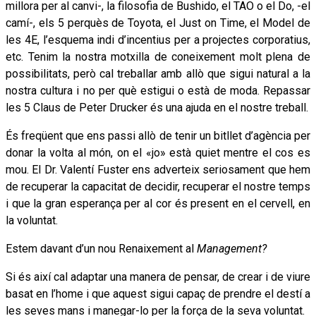
millora per al canvi-, la filosofia de Bushido, el TAO o el Do, -el
camí-, els 5 perquès de Toyota, el Just on Time, el Model de
les 4E, l’esquema indi d’incentius per a projectes corporatius,
etc. Tenim la nostra motxilla de coneixement molt plena de
possibilitats, però cal treballar amb allò que sigui natural a la
nostra cultura i no per què estigui o està de moda. Repassar
les 5 Claus de Peter Drucker és una ajuda en el nostre treball.
És freqüent que ens passi allò de tenir un bitllet d’agència per
donar la volta al món, on el «jo» està quiet mentre el cos es
mou. El Dr. Valentí Fuster ens adverteix seriosament que hem
de recuperar la capacitat de decidir, recuperar el nostre temps
i que la gran esperança per al cor és present en el cervell, en
la voluntat.
Estem davant d’un nou Renaixement al
Management?
Si és així cal adaptar una manera de pensar, de crear i de viure
basat en l’home i que aquest sigui capaç de prendre el destí a
les seves mans i manegar-lo per la força de la seva voluntat.