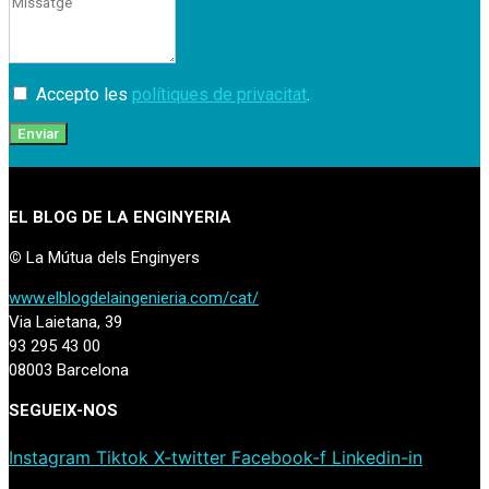
Accepto les
polítiques de privacitat
.
Enviar
EL BLOG DE LA ENGINYERIA
©
La Mútua dels Enginyers
www.elblogdelaingenieria.com/cat/
Via Laietana, 39
93 295 43 00
08003 Barcelona
SEGUEIX-NOS
Instagram
Tiktok
X-twitter
Facebook-f
Linkedin-in