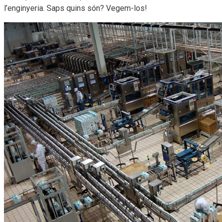
l’enginyeria. Saps quins són? Vegem-los!