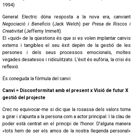
1994)
General Electric dóna resposta a la nova era, canviant
Negociació i Beneficis
(Jack Welch) per
Presa de Riscos i
Creativitat
(Jeffemy Immelt).
El «quid» de la qüestions és que si es volen implantar canvis
externs i tangibles el seu èxit depèn de la gestió de les
persones i dels seus processos emocionals, moltes
vegades desatesos i ridiculitzats. L’èxit és eufòria, la crisi és
reflexió.
És coneguda la fórmula del canvi:
Canvi = Disconformitat amb el present x Visió de futur X
gestió del projecte
Crec no equivocar-me si dic que la rosassa dels valors torna
a girar i s’apunta a la persona com a actor principal. I la clau de
poder està centrat en el principi de l’honor. D’alguna manera
«tots hem de ser els amos de la nostra llegenda personal»