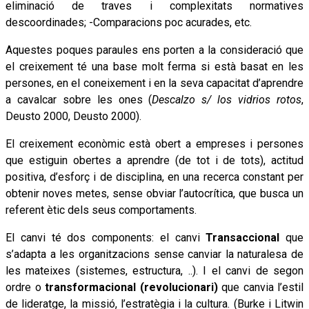
eliminació de traves i complexitats normatives
descoordinades; -Comparacions poc acurades, etc.
Aquestes poques paraules ens porten a la consideració que
el creixement té una base molt ferma si està basat en les
persones, en el coneixement i en la seva capacitat d’aprendre
a cavalcar sobre les ones (
Descalzo s/ los vidrios rotos
,
Deusto 2000, Deusto 2000).
El creixement econòmic està obert a empreses i persones
que estiguin obertes a aprendre (de tot i de tots), actitud
positiva, d’esforç i de disciplina, en una recerca constant per
obtenir noves metes, sense obviar l’autocrítica, que busca un
referent ètic dels seus comportaments.
El canvi té dos components: el canvi
Transaccional
que
s’adapta a les organitzacions sense canviar la naturalesa de
les mateixes (sistemes, estructura, ..). I el canvi de segon
ordre o
transformacional (revolucionari)
que canvia l’estil
de lideratge, la missió, l’estratègia i la cultura. (Burke i Litwin