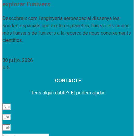
explorar l’univers
Descobreix com l’enginyeria aeroespacial dissenya les
sondes espacials que exploren planetes, llunes i els racons
més llunyans de l’univers a la recerca de nous coneixements
científics.
Llegir Més »
30 julio, 2026
CONTACTE
Tens algún dubte? Et podem ajudar.