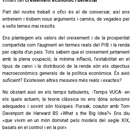
voltant del
creixement econòmic i benestar
.
Part del nostre treball o ofici és el de conversar; així ens
entrenem i trobem nous arguments i camins, de vegades per
a vells temes mai resolts.
Ens plantegem els valors del creixement i de la prosperitat
compartida com l’augment en termes reals del PIB i la renda
per càpita d’un país. Tots sabem que el creixement juntament
amb la plena ocupació, la mínima inflació, l’estabilitat en el
tipus de canvi i la distribució de la renda són els objectius
macroeconòmics generals de la política econòmica. És això
suficient? Existeixen altres mesures més reals i exactes?
No obstant això en els temps turbulents, -Temps VUCA- en
els quals actuem, la teoria clàssica no ens dóna solucions
adequades i sovint són tòxiques. Pursak, coautor amb Tom
Davenport de Harward BS «What s the Big Idea?» Ens diu
«que vivim en un món dominat pels models del segle XIX,
basats en el control i en la por».