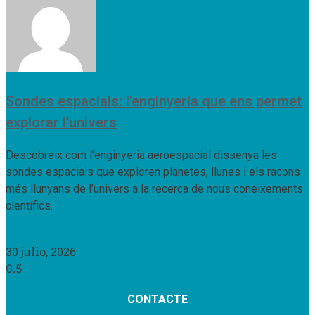
Sondes espacials: l’enginyeria que ens permet
explorar l’univers
Descobreix com l’enginyeria aeroespacial dissenya les
sondes espacials que exploren planetes, llunes i els racons
més llunyans de l’univers a la recerca de nous coneixements
científics.
Llegir Més »
30 julio, 2026
CONTACTE