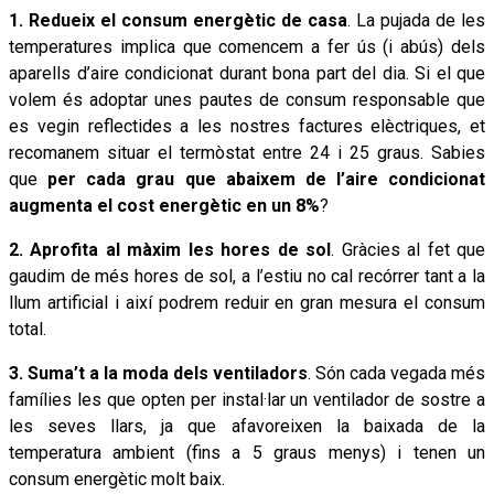
1. Redueix el consum energètic de casa
. La pujada de les
temperatures implica que comencem a fer ús (i abús) dels
aparells d’aire condicionat durant bona part del dia. Si el que
volem és adoptar unes pautes de consum responsable que
es vegin reflectides a les nostres factures elèctriques, et
recomanem situar el termòstat entre 24 i 25 graus. Sabies
que
per cada grau que abaixem de l’aire condicionat
augmenta el cost energètic en un 8%
?
2. Aprofita al màxim les hores de sol
. Gràcies al fet que
gaudim de més hores de sol, a l’estiu no cal recórrer tant a la
llum artificial i així podrem reduir en gran mesura el consum
total.
3. Suma’t a la moda dels ventiladors
. Són cada vegada més
famílies les que opten per instal·lar un ventilador de sostre a
les seves llars, ja que afavoreixen la baixada de la
temperatura ambient (fins a 5 graus menys) i tenen un
consum energètic molt baix.