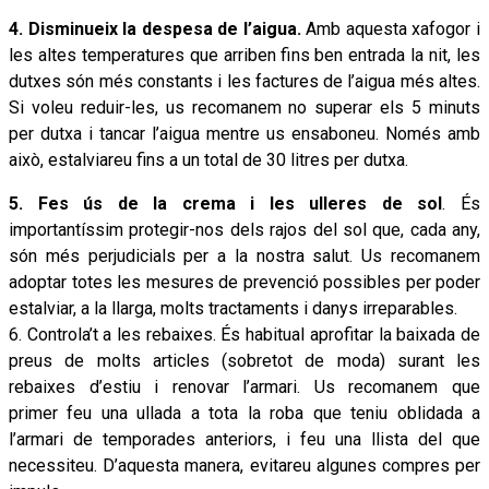
4. Disminueix la despesa de l’aigua.
Amb aquesta xafogor i
les altes temperatures que arriben fins ben entrada la nit, les
dutxes són més constants i les factures de l’aigua més altes.
Si voleu reduir-les, us recomanem no superar els 5 minuts
per dutxa i tancar l’aigua mentre us ensaboneu. Només amb
això, estalviareu fins a un total de 30 litres per dutxa.
5. Fes ús de la crema i les ulleres de sol
. És
importantíssim protegir-nos dels rajos del sol que, cada any,
són més perjudicials per a la nostra salut. Us recomanem
adoptar totes les mesures de prevenció possibles per poder
estalviar, a la llarga, molts tractaments i danys irreparables.
6. Controla’t a les rebaixes. És habitual aprofitar la baixada de
preus de molts articles (sobretot de moda) surant les
rebaixes d’estiu i renovar l’armari. Us recomanem que
primer
feu
una ullada a tota la roba que teniu oblidada a
l’armari de temporades anteriors, i feu una llista del que
necessiteu. D’aquesta manera, evitareu algunes compres per