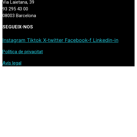
Via Laietana, 39
93 295 43 00
08003 Barcelona
SEGUEIX-NOS
Instagram
Tiktok
X-twitter
Facebook-f
Linkedin-in
Política de privacitat
Avís legal