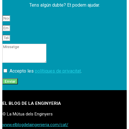
Tens algún dubte? Et podem ajudar.
Accepto les
polítiques de privacitat
.
Enviar
EL BLOG DE LA ENGINYERIA
©
La Mútua dels Enginyers
www.elblogdelaingenieria.com/cat/