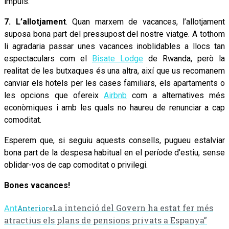
impuls.
7. L’allotjament
. Quan marxem de vacances, l’allotjament
suposa bona part del pressupost del nostre viatge. A tothom
li agradaria passar unes vacances inoblidables a llocs tan
espectaculars com el
Bisate Lodge
de Rwanda, però la
realitat de les butxaques és una altra, així que us recomanem
canviar els hotels per les cases familiars, els apartaments o
les opcions que ofereix
Airbnb
com a alternatives més
econòmiques i amb les quals no haureu de renunciar a cap
comoditat.
Esperem que, si seguiu aquests consells, pugueu estalviar
bona part de la despesa habitual en el període d’estiu, sense
oblidar-vos de cap comoditat o privilegi.
Bones vacances!
«La intenció del Govern ha estat fer més
Ant
Anterior
atractius els plans de pensions privats a Espanya”