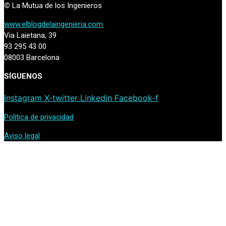
©
La Mutua de los Ingenieros
www.elblogdelaingenieria.com
Via Laietana, 39
93 295 43 00
08003 Barcelona
SÍGUENOS
Instagram
X-twitter
Linkedin
Facebook-f
Política de privacidad
Aviso legal