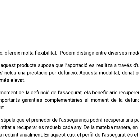
xò, ofereix molta flexibilitat. Podem distingir entre diverses moda
i aquest producte suposa que l’aportació es realitza a través d’
 s’inclou una prestació per defunció. Aquesta modalitat, donat q
 més elevat.
l moment de la defunció de l’assegurat, els beneficiaris recuperen
’importants garanties complementàries al moment de la defunc
nt.
 estipula que el prenedor de l’assegurança podrà recuperar una par
quantitat a recuperar es redueix cada any. De la mateixa manera, e
 va reduint anualment. En aquest cas, el perfil de l’assegurat és 