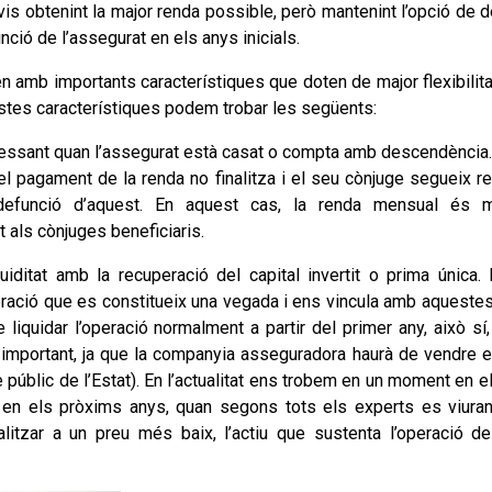
vis obtenint la major renda possible, però mantenint l’opció de de
ció de l’assegurat en els anys inicials.
amb importants característiques que doten de major flexibilitat 
uestes característiques podem trobar les següents:
ressant quan l’assegurat està casat o compta amb descendència.
 el pagament de la renda no finalitza i el seu cònjuge segueix 
efunció d’aquest. En aquest cas, la renda mensual és mé
 als cònjuges beneficiaris.
uiditat amb la recuperació del capital invertit o prima única.
ació que es constitueix una vegada i ens vincula amb aquestes 
 liquidar l’operació normalment a partir del primer any, això sí
c important, ja que la companyia asseguradora haurà de vendre e
úblic de l’Estat). En l’actualitat ens trobem en un moment en el
, i en els pròxims anys, quan segons tots els experts es viura
alitzar a un preu més baix, l’actiu que sustenta l’operació d