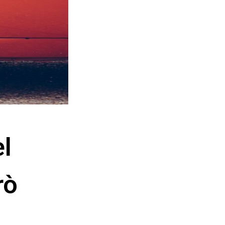
el
rò