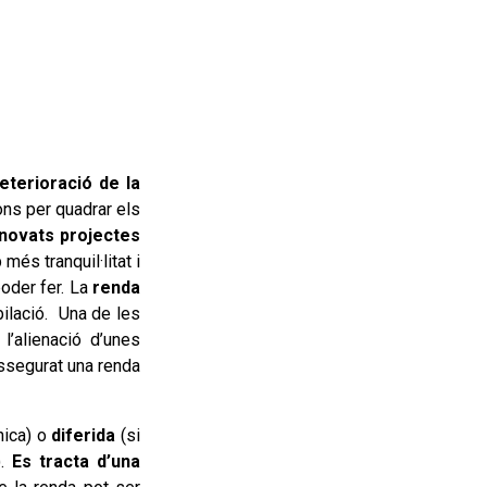
eterioració de la
ons per quadrar els
novats projectes
és tranquil·litat i
poder fer. La
renda
bilació. Una de les
l’alienació d’unes
assegurat una renda
nica) o
diferida
(si
).
Es tracta d’una