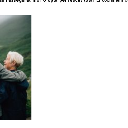
an l’assegurat mor o opta pel rescat total
. El cobrament d