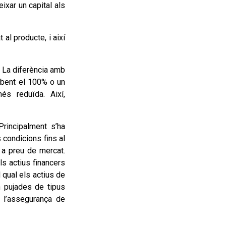
ixar un capital als
al producte, i així
 La diferència amb
rebent el 100% o un
s reduïda. Així,
 Principalment s’ha
condicions fins al
, a preu de mercat.
ls actius financers
 qual els actius de
n pujades de tipus
e l’assegurança de