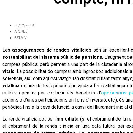
10/12/2018
APEREZ
ESTALVI
Les
assegurances de rendes vitalícies
són un excel·lent c
sostenibilitat del sistema públic de pensions
. L’augment de 
comptes públics, però permet a una part de la ciutadania afro
vitals
. La possibilitat de comptar amb ingressos addicionals a 
solvència, així com aquest viatge tan desitjat durant tants anys,
vitalícia
és una de les opcions que ajuda a fer realitat aqueste
millors opcions per col·locar els beneficis d’
operacions pa
accions o d’unes participacions en fons d’inversió, etc.), és un
periòdica fins a la seva defunció, a canvi del lliurament inicial d
La renda vitalícia pot ser
immediata
(si el cobrament de la re
el cobrament de la renda s’inicia en una data futura, per ex