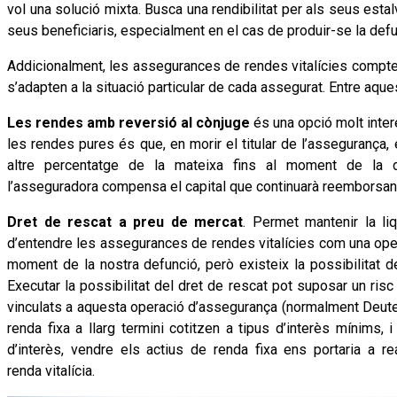
vol una solució mixta. Busca una rendibilitat per als seus estal
seus beneficiaris, especialment en el cas de produir-se la defun
Addicionalment, les assegurances de rendes vitalícies compten 
s’adapten a la situació particular de cada assegurat. Entre aq
Les rendes amb reversió al cònjuge
és una opció molt inte
les rendes pures és que, en morir el titular de l’assegurança,
altre percentatge de la mateixa fins al moment de la d
l’asseguradora compensa el capital que continuarà reemborsant
Dret de rescat a preu de mercat
. Permet mantenir la liq
d’entendre les assegurances de rendes vitalícies com una oper
moment de la nostra defunció, però existeix la possibilitat de
Executar la possibilitat del dret de rescat pot suposar un ris
vinculats a aquesta operació d’assegurança (normalment Deute p
renda fixa a llarg termini cotitzen a tipus d’interès mínims
d’interès, vendre els actius de renda fixa ens portaria a re
renda vitalícia.