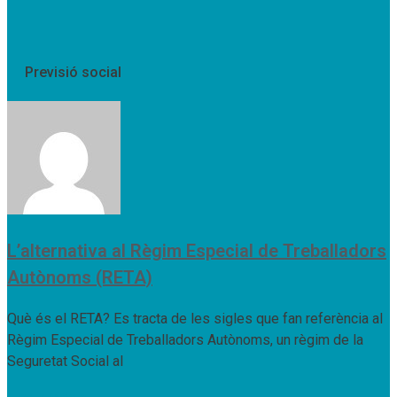
Previsió social
L’alternativa al Règim Especial de Treballadors
Autònoms (RETA)
Què és el RETA? Es tracta de les sigles que fan referència al
Règim Especial de Treballadors Autònoms, un règim de la
Seguretat Social al