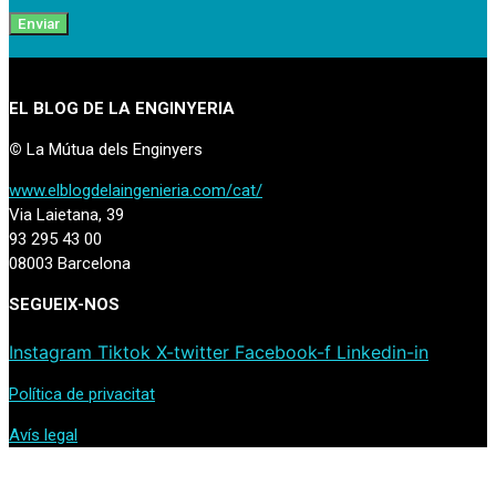
Enviar
EL BLOG DE LA ENGINYERIA
©
La Mútua dels Enginyers
www.elblogdelaingenieria.com/cat/
Via Laietana, 39
93 295 43 00
08003 Barcelona
SEGUEIX-NOS
Instagram
Tiktok
X-twitter
Facebook-f
Linkedin-in
Política de privacitat
Avís legal