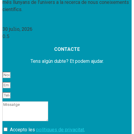
més llunyans de l’univers a la recerca de nous coneixements
científics.
Llegir Més »
30 julio, 2026
CONTACTE
Tens algún dubte? Et podem ajudar.
Accepto les
polítiques de privacitat
.