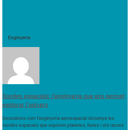
Enginyeria
Sondes espacials: l’enginyeria que ens permet
explorar l’univers
Descobreix com l’enginyeria aeroespacial dissenya les
sondes espacials que exploren planetes, llunes i els racons