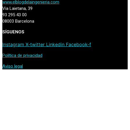
www.elblogdelaingenieria.com
Via Laietana, 39
93 295 43 00
08003 Barcelona
SÍGUENOS
Instagram
X-twitter
Linkedin
Facebook-f
Política de privacidad
Aviso legal