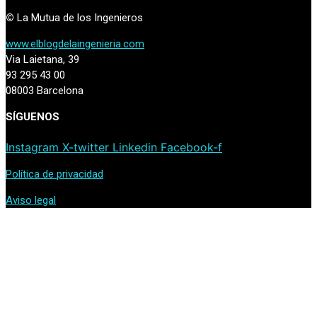
©
La Mutua de los Ingenieros
www.elblogdelaingenieria.com
Via Laietana, 39
93 295 43 00
08003 Barcelona
SÍGUENOS
Instagram
X-twitter
Linkedin
Facebook-f
Política de privacidad
Aviso legal