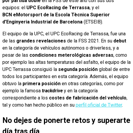
por partida doble
en la FSS de este año con sus dos
equipos: el
UPC EcoRacing de Terrassa
, y el
BCN eMotorsport de la
Escola Tècnica Superior
d’Enginyeria Industrial de Barcelona
(ETSEIB).
El equipo de la UPC, el UPC EcoRacing de Terrassa, fue una
de las
grandes revelaciones
de la FSS 2021. En su
debut
en la categoría de vehículos autónomos o driverless, y a
pesar de las
condiciones meterológicas adversas
, como
por ejemplo las altas temperaturas del asfalto, el equipo de la
UPC Terrassa consiguió la
segunda posición
global de entre
todos los participantes en esta categoría. Además, el equipo
obtuvo la
primera posición
en otras categorías, como por
ejemplo la famosa
trackdrive
y en la categoría
correspondiente a los
costes de fabricación del vehículo
,
tal y como han hecho público en su
perfil oficial de Twitter
.
No dejes de ponerte retos y superarte
día tras día