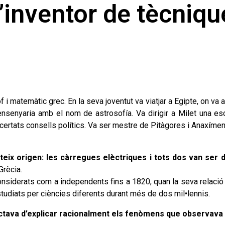
l’inventor de tècniq
of i matemàtic grec. En la seva joventut va viatjar a Egipte, on v
senyaria amb el nom de astrosofía. Va dirigir a Milet una esc
encertats consells polítics. Va ser mestre de Pitàgores i Anaxíme
eix origen: les càrregues elèctriques i tots dos van ser 
Grècia.
onsiderats com a independents fins a 1820, quan la seva relaci
 estudiats per ciències diferents durant més de dos mil•lennis.
actava d’explicar racionalment els fenòmens que observava 