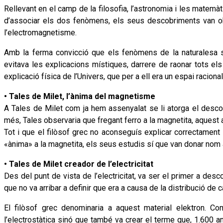
Rellevant en el camp de la filosofia, l’astronomia i les matemà
d’associar els dos fenòmens, els seus descobriments van obrir
l’electromagnetisme.
Amb la ferma convicció que els fenòmens de la naturalesa s’e
evitava les explicacions místiques, darrere de raonar tots el
explicació física de l’Univers, que per a ell era un espai racion
• Tales de Milet, l’ànima del magnetisme
A Tales de Milet com ja hem assenyalat se li atorga el descobr
més, Tales observaria que fregant ferro a la magnetita, aquest a
Tot i que el filòsof grec no aconseguís explicar correctament 
«ànima» a la magnetita, els seus estudis sí que van donar nom 
• Tales de Milet creador de l’electricitat
Des del punt de vista de l’electricitat, va ser el primer a des
que no va arribar a definir que era a causa de la distribució de cà
El filòsof grec denominaria a aquest material elektron. C
l’electrostàtica sinó que també va crear el terme que, 1.600 any