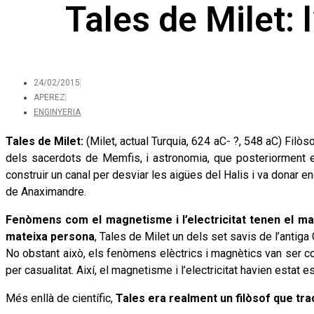
Tales de Milet: 
24/02/2015
APEREZ
ENGINYERIA
Tales de Milet:
(Milet, actual Turquia, 624 aC- ?, 548 aC) Filòs
dels sacerdots de Memfis, i astronomia, que posteriorment en
construir un canal per desviar les aigües del Halis i va donar 
de Anaximandre.
Fenòmens com el magnetisme i l’electricitat tenen el mat
mateixa persona
, Tales de Milet un dels set savis de l’antiga 
No obstant això, els fenòmens elèctrics i magnètics van ser c
per casualitat. Així, el magnetisme i l’electricitat havien estat
Més enllà de científic,
Tales era realment un filòsof que tr