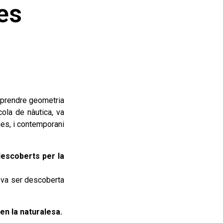
ues
a aprendre geometria
ola de nàutica, va
nes, i contemporani
descoberts per la
ó va ser descoberta
en la naturalesa.