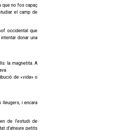
ra que no fos capaç
estudiar el camp de
sof occidental que
 intentar donar una
ls: la magnetita. A
ava.
ribució de «vida» o
 lleugers, i encara
en de l’estudi de
at d’atreure petits