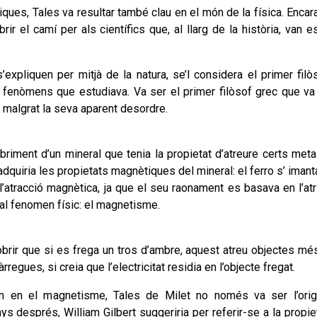
tiques, Tales va resultar també clau en el món de la física. Enca
 el camí per als científics que, al llarg de la història, van 
xpliquen per mitjà de la natura, se’l considera el primer filò
s fenòmens que estudiava. Va ser el primer filòsof grec que va
al malgrat la seva aparent desordre.
iment d’un mineral que tenia la propietat d’atreure certs metal
dquiria les propietats magnètiques del mineral: el ferro s’ imant
l’atracció magnètica, ja que el seu raonament es basava en l’at
al fenomen físic: el magnetisme.
cobrir que si es frega un tros d’ambre, aquest atreu objectes més
rregues, si creia que l’electricitat residia en l’objecte fregat.
om en el magnetisme, Tales de Milet no només va ser l’orig
s després, William Gilbert suggeriria per referir-se a la propiet