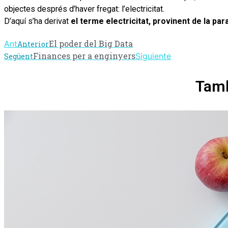
objectes després d’haver fregat: l’electricitat.
D’aquí s’ha derivat
el terme electricitat, provinent de la pa
El poder del Big Data
Ant
Anterior
Finances per a enginyers
Siguiente
Següent
Tamb